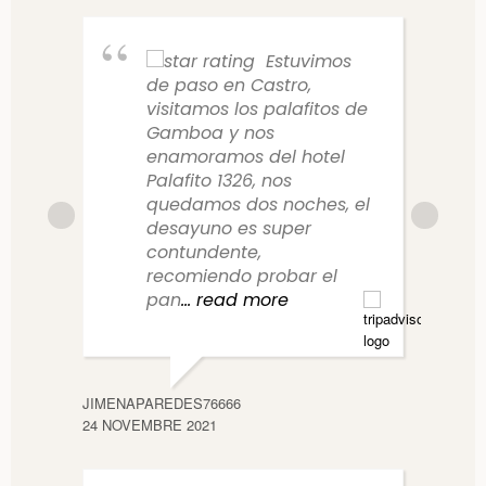
Estuvimos
de paso en Castro,
visitamos los palafitos de
Gamboa y nos
enamoramos del hotel
Palafito 1326, nos
quedamos dos noches, el
desayuno es super
contundente,
recomiendo probar el
pan
... read more
ENGE
19 JUI
JIMENAPAREDES76666
24 NOVEMBRE 2021