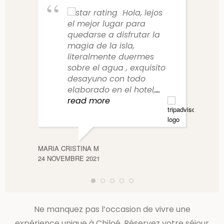
Hola, lejos
el mejor lugar para
quedarse a disfrutar la
magia de la isla,
literalmente duermes
sobre el agua , exquisito
desayuno con todo
elaborado en el hotel,
...
read more
JOSEM
12 MAR
MARIA CRISTINA M
24 NOVEMBRE 2021
Ne manquez pas l’occasion de vivre une
expérience unique à Chiloé. Réservez votre séjour