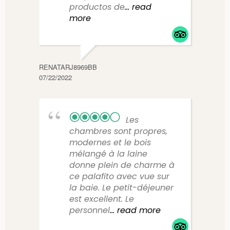
productos de
... read
more
PAMEC
04/17/
RENATARJ8969BB
07/22/2022
Les
chambres sont propres,
modernes et le bois
mélangé à la laine
donne plein de charme à
ce palafito avec vue sur
la baie. Le petit-déjeuner
est excellent. Le
personnel
... read more