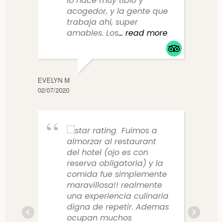
lo hace muy tibio y
acogedor, y la gente que
trabaja ahí, super
amables. Los
... read more
EVELYN M
CLAUD
02/07/2020
10/14/
Fuimos a
almorzar al restaurant
del hotel (ojo es con
reserva obligatoria) y la
comida fue simplemente
maravillosa!! realmente
una experiencia culinaria
digna de repetir. Ademas
ocupan muchos