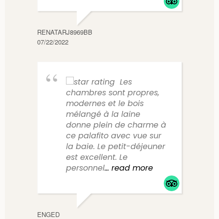
PAMEC
04/17/
RENATARJ8969BB
07/22/2022
Les
chambres sont propres,
modernes et le bois
mélangé à la laine
donne plein de charme à
ce palafito avec vue sur
la baie. Le petit-déjeuner
est excellent. Le
personnel
... read more
ENGED
TAMMY