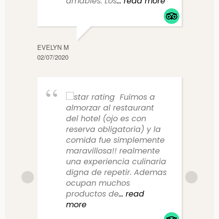
amables. Los
... read more
EVELYN M
CLAUD
02/07/2020
10/14/
Fuimos a
almorzar al restaurant
del hotel (ojo es con
reserva obligatoria) y la
comida fue simplemente
maravillosa!! realmente
una experiencia culinaria
digna de repetir. Ademas
ocupan muchos
productos de
... read
more