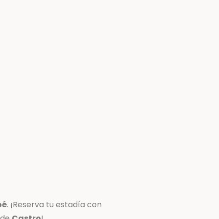
oé
. ¡Reserva tu estadía con
 de
Castro
!