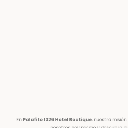
En
Palafito 1326 Hotel Boutique
, nuestra misió
nosotros hoy mismo y descubra la 