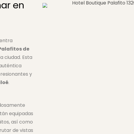
mar en
uentra
Palafitos de
a ciudad. Esta
 auténtica
presionantes y
iloé
.
adosamente
stán equipadas
itos, así como
rutar de vistas