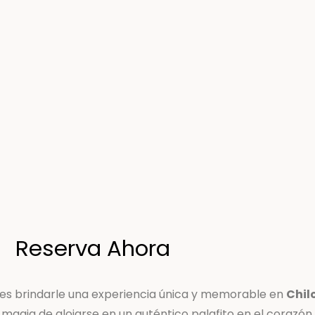
Reserva Ahora
n es brindarle una experiencia única y memorable en
Chil
magia de alojarse en un auténtico palafito en el corazón