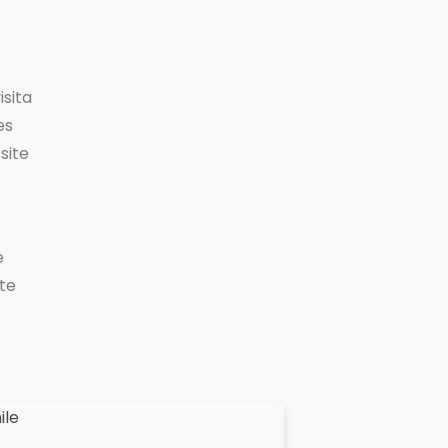
isita
es
site
e
ite