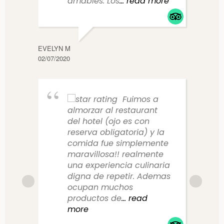
amables. Los
... read more
EVELYN M
CLAUD
02/07/2020
10/14/
Fuimos a
almorzar al restaurant
del hotel (ojo es con
reserva obligatoria) y la
comida fue simplemente
maravillosa!! realmente
una experiencia culinaria
digna de repetir. Ademas
ocupan muchos
productos de
... read
more