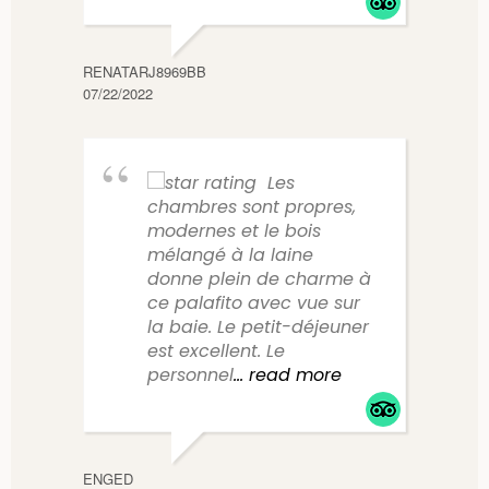
PAMEC
04/17/
RENATARJ8969BB
07/22/2022
Les
chambres sont propres,
modernes et le bois
mélangé à la laine
donne plein de charme à
ce palafito avec vue sur
la baie. Le petit-déjeuner
est excellent. Le
personnel
... read more
ENGED
TAMMY